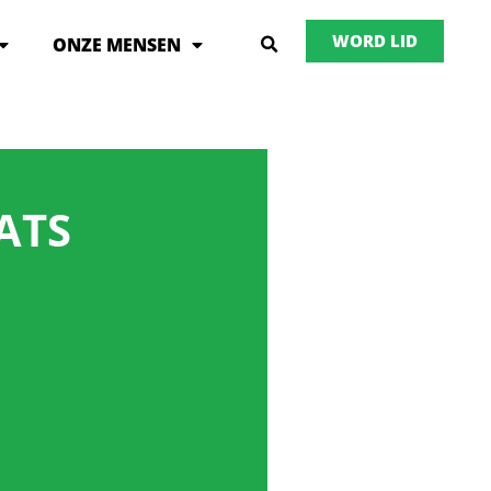
WORD LID
ONZE MENSEN
ATS