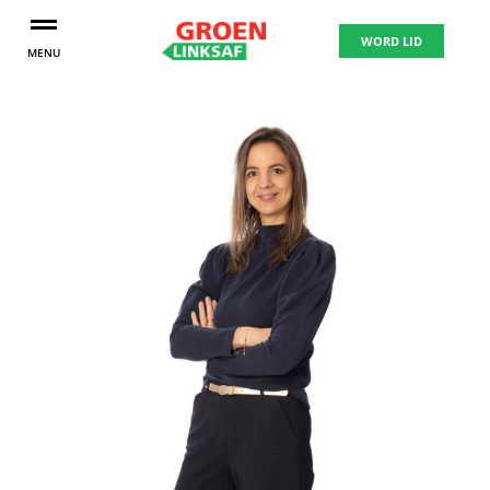
WORD LID
MENU