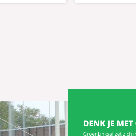
DENK JE MET
GroenLinksaf zet zich 