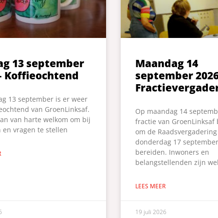
ag 13 september
Maandag 14
– Koffieochtend
september 2026
Fractievergade
g 13 september is er weer
ieochtend van GroenLinksaf.
Op maandag 14 septemb
dan van harte welkom om bij
fractie van GroenLinksaf 
 en vragen te stellen
om de Raadsvergadering
donderdag 17 september 
bereiden. Inwoners en
R
belangstellenden zijn w
LEES MEER
6
19 juli 2026