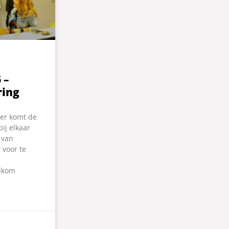
 –
ring
er komt de
bij elkaar
 van
voor te
elkom