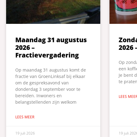
Maandag 31 augustus
Zond
2026 –
2026 
Fractievergadering
Op zonda
een koff
Op maandag 31 augustus komt de
Je bent 
fractie van GroenLinksaf bij elkaar
te praten
om de gespreksavond van
donderdag 3 september voor te
bereiden. Inwoners en
LEES MEE
belangstellenden zijn welkom
LEES MEER
19 juli 2026
19 juli 202