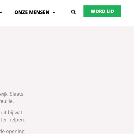
WORD LID
ONZE MENSEN
jk. Slaats
uille.
uit bij wat
ter helpen.
 de opening