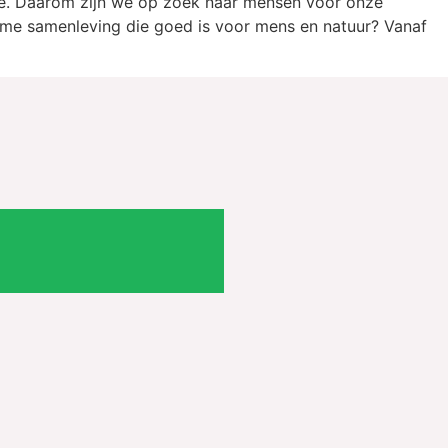
ee. Daarom zijn we op zoek naar mensen voor onze
zame samenleving die goed is voor mens en natuur? Vanaf