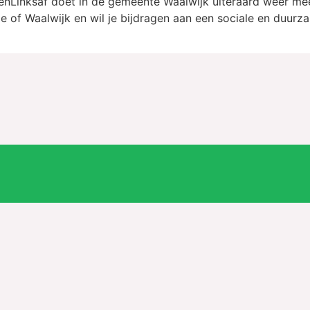
enLinksaf doet in de gemeente Waalwijk uiteraard weer m
e of Waalwijk en wil je bijdragen aan een sociale en duur