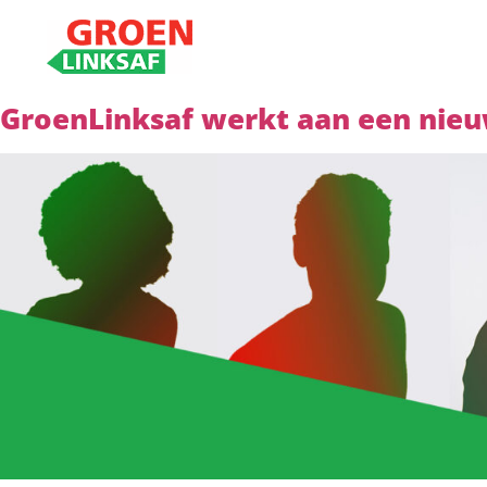
GroenLinksaf werkt aan een nieuw