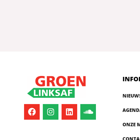
INFO
NIEUW
AGEND
ONZE 
CONTA