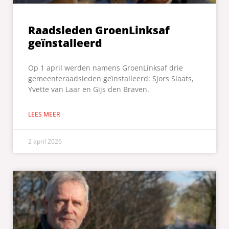
Raadsleden GroenLinksaf
geïnstalleerd
Op 1 april werden namens GroenLinksaf drie
gemeenteraadsleden geïnstalleerd: Sjors Slaats,
Yvette van Laar en Gijs den Braven.
LEES MEER
2 april 2026