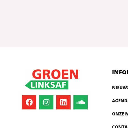
INFO
NIEUW
AGEND
ONZE 
CONTA