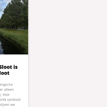
loot is
loot
rangsche
er alleen
g. Voor
 plek symbool
blijven we