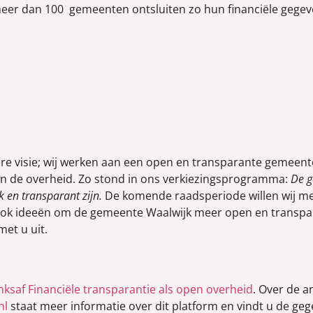
eer dan 100 gemeenten ontsluiten zo hun financiële gegeve
ere visie; wij werken aan een open en transparante gemeente
an de overheid. Zo stond in ons verkiezingsprogramma:
De 
 en transparant zijn.
De komende raadsperiode willen wij me
f ook ideeën om de gemeente Waalwijk meer open en transp
et u uit.
inksaf Financiële transparantie als open overheid
. Over de 
nl
staat meer informatie over dit platform en vindt u de ge