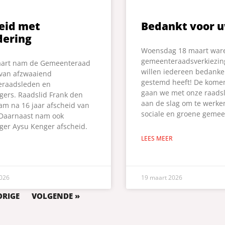
eid met
Bedankt voor u
ering
Woensdag 18 maart war
gemeenteraadsverkiezin
art nam de Gemeenteraad
willen iedereen bedanke
 van afzwaaiend
gestemd heeft! De kome
raadsleden en
gaan we met onze raads
lgers. Raadslid Frank den
aan de slag om te werke
am na 16 jaar afscheid van
sociale en groene gemee
 Daarnaast nam ook
lger Aysu Kenger afscheid.
LEES MEER
026
19 maart 2026
ORIGE
VOLGENDE »