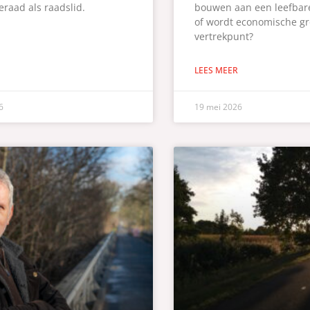
raad als raadslid.
bouwen aan een leefbar
of wordt economische gro
vertrekpunt?
LEES MEER
6
19 mei 2026