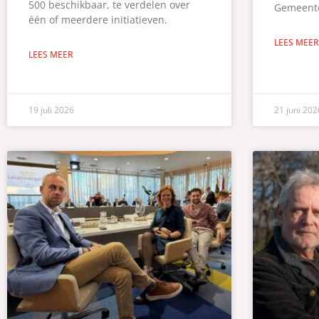
500 beschikbaar, te verdelen over
Gemeente
één of meerdere initiatieven.
LEES MEER
LEES MEER
19 juli 2026
21 juni 202