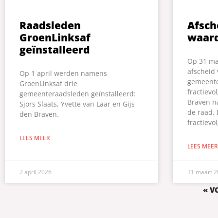
Raadsleden
Afsch
GroenLinksaf
waard
geïnstalleerd
Op 31 ma
afscheid
Op 1 april werden namens
gemeente
GroenLinksaf drie
fractievo
gemeenteraadsleden geïnstalleerd:
Braven n
Sjors Slaats, Yvette van Laar en Gijs
de raad.
den Braven.
fractievo
LEES MEER
LEES MEER
2 april 2026
31 maart 2
« V