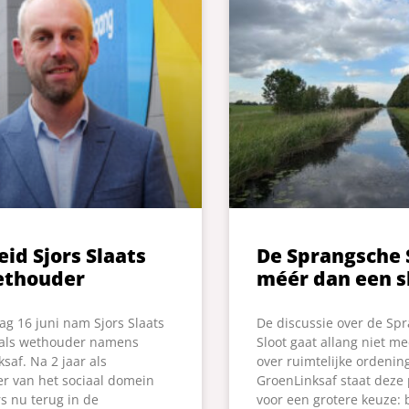
eid Sjors Slaats
De Sprangsche S
ethouder
méér dan een s
g 16 juni nam Sjors Slaats
De discussie over de Sp
 als wethouder namens
Sloot gaat allang niet me
saf. Na 2 jaar als
over ruimtelijke ordenin
r van het sociaal domein
GroenLinksaf staat deze
rs nu terug in de
voor een grotere keuze: 