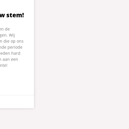
w stem!
en de
gen. Wij
n die op ons
nde periode
leden hard
n aan een
nte!