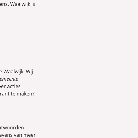
ns. Waalwijk is
 Waalwijk. Wij
gemeente
er acties
arant te maken?
antwoorden
gevens van meer