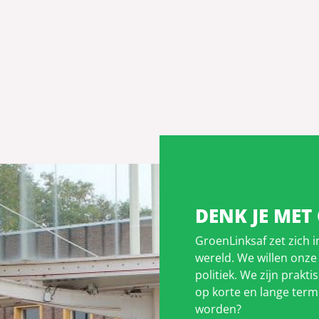
DENK JE MET
GroenLinksaf zet zich 
wereld. We willen onze
politiek. We zijn prakt
op korte en lange term
worden?