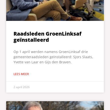
Raadsleden GroenLinksaf
geïnstalleerd
Op 1 april werden namens GroenLinksaf drie
gemeenteraadsleden geïnstalleerd: Sjors Slaats,
Yvette van Laar en Gijs den Braven.
LEES MEER
2 april 2026