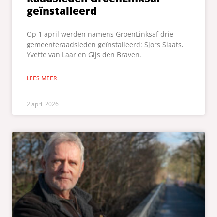
geïnstalleerd
Op 1 april werden namens GroenLinksaf drie
gemeenteraadsleden geïnstalleerd: Sjors Slaats,
Yvette van Laar en Gijs den Braven.
LEES MEER
2 april 2026