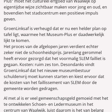
Plus” moet het cultureel erfgoed van Waalwijk op
eigentijdse wijze zichtbaar maken voor jong en oud, en
bovendien het stadscentrum een positieve impuls
geven.
GroenLinksaf is verheugd dat er nu een helder plan op
tafel ligt, waarmee het Museum-Plus er daadwerkelijk
lijkt te komen.
Het proces van de afgelopen jaren verdient echter
zeker niet de schoonheidsprijs. Jarenlang gerommel
heeft ervoor gezorgd dat het voormalig SLEM failliet is
gegaan. Kosten: ruim zes ton. Desondanks vindt
GroenLinksaf dat het nieuwe museumbestuur
schuldenvrij moet kunnen starten en kiest ervoor dat
de kosten van het faillissement van SLEM door de
gemeente worden gedragen.
Al met al is er veel gemeenschapsgeld gemoeid met het
te ontwikkelen Schoen- en Ledermuseum in het
centrum van Waalwijk. Juist daarom is het van belang