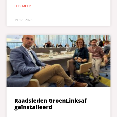
LEES MEER
19 mei 2026
Raadsleden GroenLinksaf
geïnstalleerd