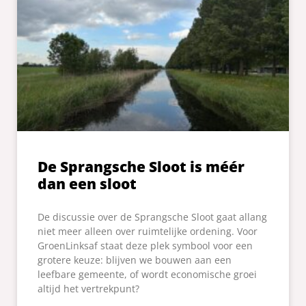
De Sprangsche Sloot is méér
dan een sloot
De discussie over de Sprangsche Sloot gaat allang
niet meer alleen over ruimtelijke ordening. Voor
GroenLinksaf staat deze plek symbool voor een
grotere keuze: blijven we bouwen aan een
leefbare gemeente, of wordt economische groei
altijd het vertrekpunt?