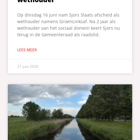
Op dinsdag 16 juni nam Sjors Slaats afscheid als
wethouder namens GroenLinksaf. Na 2 jaar als
wethouder van het sociaal domein keert Sjors nu
terug in de Gemeenteraad als raadslid.
LEES MEER
21 juni 2026