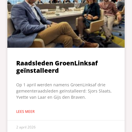
Raadsleden GroenLinksaf
geïnstalleerd
Op 1 april werden namens GroenLinksaf drie
gemeenteraadsleden geïnstalleerd: Sjors Slaats,
Yvette van Laar en Gijs den Braven.
LEES MEER
2 april 2026