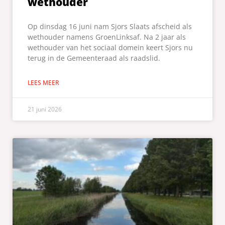
wethouder
Op dinsdag 16 juni nam Sjors Slaats afscheid als
wethouder namens GroenLinksaf. Na 2 jaar als
wethouder van het sociaal domein keert Sjors nu
terug in de Gemeenteraad als raadslid.
LEES MEER
21 juni 2026