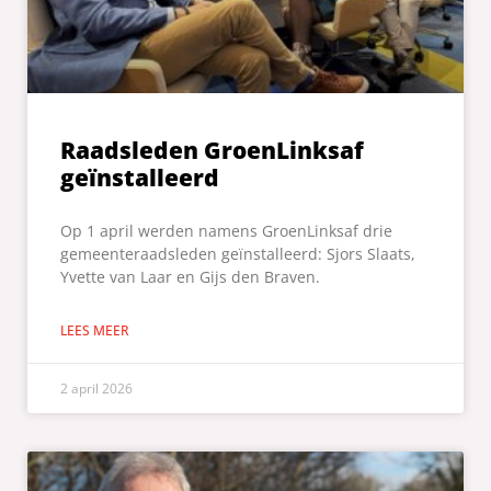
Raadsleden GroenLinksaf
geïnstalleerd
Op 1 april werden namens GroenLinksaf drie
gemeenteraadsleden geïnstalleerd: Sjors Slaats,
Yvette van Laar en Gijs den Braven.
LEES MEER
2 april 2026